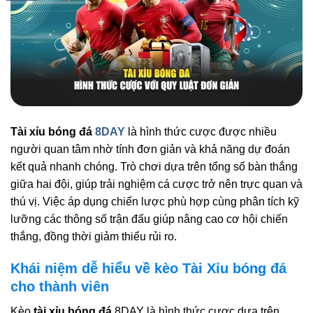
Tài xỉu bóng đá
8DAY
là hình thức cược được nhiều
người quan tâm nhờ tính đơn giản và khả năng dự đoán
kết quả nhanh chóng. Trò chơi dựa trên tổng số bàn thắng
giữa hai đội, giúp trải nghiệm cá cược trở nên trực quan và
thú vị. Việc áp dụng chiến lược phù hợp cùng phân tích kỹ
lưỡng các thông số trận đấu giúp nâng cao cơ hội chiến
thắng, đồng thời giảm thiểu rủi ro.
Khái niệm dễ hiểu về kèo Tài Xỉu bóng đá
cho thành viên
Kèo
tài xỉu bóng đá
8DAY là hình thức cược dựa trên