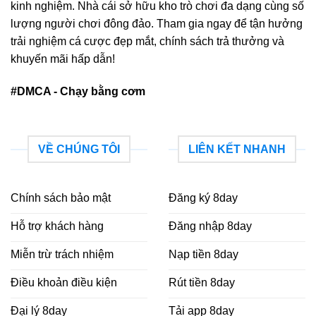
kinh nghiệm. Nhà cái sở hữu kho trò chơi đa dạng cùng số
lượng người chơi đông đảo. Tham gia ngay để tận hưởng
trải nghiệm cá cược đẹp mắt, chính sách trả thưởng và
khuyến mãi hấp dẫn!
#DMCA - Chạy bằng cơm
VỀ CHÚNG TÔI
LIÊN KẾT NHANH
Chính sách bảo mật
Đăng ký 8day
Hỗ trợ khách hàng
Đăng nhập 8day
Miễn trừ trách nhiệm
Nạp tiền 8day
Điều khoản điều kiện
Rút tiền 8day
Đại lý 8day
Tải app 8day