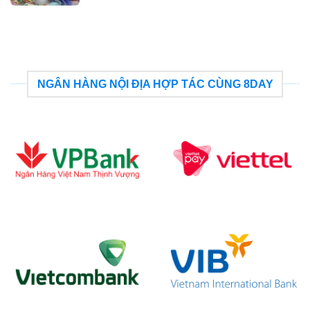
Săn
Bắn
Từ
Cá
Cá
A
Cực
Long
Đến
Đã
Thần
Z
Ngay
–
Tại
Bí
Nhà
Kíp
NGÂN HÀNG NỘI ĐỊA HỢP TÁC CÙNG 8DAY
Cái
Săn
8DAY
Boss
Đỉnh
Cao
Năm
2026