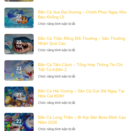
–
Nổ
Tỷ
Game
Hũ
Lệ
Quay
Bắn Cá Vua Đại Dương – Chinh Phục Ngay Kho
Tam
Trúng
23
Hũ
Báu Khổng Lồ
Quốc
Cao
Th6
Chủ
–
ở
Chức năng bình luận bị tắt
Đề
Trải
Bắn
Thần
Nghiệm
Cá
Thoại
Săn
Bắn Cá Thần Rồng Đổi Thưởng – Săn Thưởng
Vua
Hấp
23
Hũ
Nhận Quà Cao
Đại
Dẫn
Th6
Hấp
Dương
ở
Chức năng bình luận bị tắt
Dẫn
–
Bắn
Tại
Chinh
Cá
8day
Phục
Bắn Cá Tiên Cảnh – Tổng Hợp Thông Tin Chi
Thần
23
Ngay
Tiết Từ A Đến Z
Rồng
Th6
Kho
Đổi
ở
Chức năng bình luận bị tắt
Báu
Thưởng
Bắn
Khổng
–
Cá
Lồ
Săn
Bắn Cá Hải Vương – Săn Cá Cực Đã Ngay Tại
Tiên
23
Thưởng
Nhà Cái 8DAY
Cảnh
Th6
Nhận
–
ở
Chức năng bình luận bị tắt
Quà
Tổng
Bắn
Cao
Hợp
Cá
Thông
Bắn Cá Long Thần – Bí Kíp Săn Boss Đỉnh Cao
Hải
23
Tin
Năm 2026
Vương
Th6
Chi
–
ở
Chức năng bình luận bị tắt
Tiết