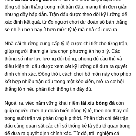
tổng số bàn thắng trong một trận đấu, mang tính đơn giản
nhưng đầy hấp dẫn. Trận đấu được theo dõi kỹ lưỡng để
xác định kết quả, từ đó người chơi dự đoán số bàn thắng
sẽ nhiều hơn hay ít hơn mức tỷ lệ mà nhà cái đưa ra.
Nhà cái thường cung cấp tỷ lệ cược chi tiết cho từng trận,
giúp người tham gia lựa chọn phương án hợp lý. Các
thông số như lực lượng đội bóng, phong độ cầu thủ và
điều kiện thi đấu được xem xét kỹ lưỡng để đưa ra quyết
định chính xác. Đồng thời, cách chơi bộ môn này cho phép
kết hợp nhiều trận đấu trong một kèo xiên, mở ra cơ hội
thắng lớn nếu phân tích thông tin đầy đủ.
Ngoài ra, việc nắm vững khái niệm
tài xỉu bóng đá
còn
giúp người chơi dự đoán biến động tỷ lệ, theo dõi thay đổi
trong suốt trận và phản ứng kịp thời. Phân tích chi tiết trận
đấu cùng quan sát các chỉ số thống kê là yếu tố quan trọng
để đưa ra quyết định chính xác. Từ đó, trải nghiệm cá