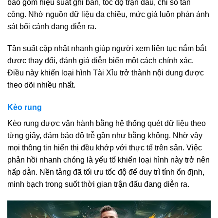
bao gồm hiệu suất ghi bàn, tốc độ trận đấu, chỉ số tấn
công. Nhờ nguồn dữ liệu đa chiều, mức giá luôn phản ánh
sát bối cảnh đang diễn ra.
Tần suất cập nhật nhanh giúp người xem liên tục nắm bắt
được thay đổi, đánh giá diễn biến một cách chính xác.
Điều này khiến loại hình Tài Xỉu trở thành nội dung được
theo dõi nhiều nhất.
Kèo rung
Kèo rung được vận hành bằng hệ thống quét dữ liệu theo
từng giây, đảm bảo độ trễ gần như bằng không. Nhờ vậy
mọi thông tin hiển thị đều khớp với thực tế trên sân. Việc
phản hồi nhanh chóng là yếu tố khiến loại hình này trở nên
hấp dẫn. Nền tảng đã tối ưu tốc độ để duy trì tính ổn định,
minh bạch trong suốt thời gian trận đấu đang diễn ra.