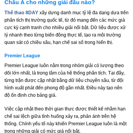
Châu Á cho những giải đấu nào?
Thể thao 8DAY
xây dựng danh mục tỷ lệ đa dạng dựa trên
phân tích thị trường quốc tế, từ đó mang đến các mức giá
cực kỳ cạnh tranh cho nhiều giải nổi bật. Dữ liệu được xử
lý nhanh theo từng biến động thực tế, tạo ra môi trường
quan sát có chiều sâu, hạn chế sai số trong hiển thị.
Premier League
Premier League luôn nằm trong nhóm giải có lượng theo
dõi lớn nhất, là trọng tâm của hệ thống phân tích. Tại đây,
từng trận được cập nhật bằng dữ liệu chuyên sâu, từ đội
hình xuất phát đến phong độ gần nhất. Điều này tạo nên
độ ổn định cho bảng giá.
Việc cập nhật theo thời gian thực được thiết kế nhằm hạn
chế sai lệch giữa tình huống xảy ra, phản ánh trên hệ
thống. Chính yếu tố này khiến Premier League luôn là một
trong những giải có mức giá nổi bật.