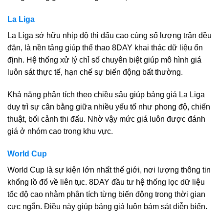
La Liga
La Liga sở hữu nhịp độ thi đấu cao cùng số lượng trận đều
đặn, là nền tảng giúp thể thao 8DAY khai thác dữ liệu ổn
định. Hệ thống xử lý chỉ số chuyên biệt giúp mô hình giá
luôn sát thực tế, hạn chế sự biến động bất thường.
Khả năng phân tích theo chiều sâu giúp bảng giá La Liga
duy trì sự cân bằng giữa nhiều yếu tố như phong độ, chiến
thuật, bối cảnh thi đấu. Nhờ vậy mức giá luôn được đánh
giá ở nhóm cao trong khu vực.
World Cup
World Cup là sự kiện lớn nhất thế giới, nơi lượng thông tin
khổng lồ đổ về liên tục. 8DAY đầu tư hệ thống lọc dữ liệu
tốc độ cao nhằm phân tích từng biến động trong thời gian
cực ngắn. Điều này giúp bảng giá luôn bám sát diễn biến.