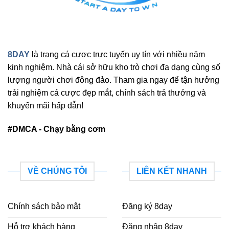
8DAY
là trang cá cược trực tuyến uy tín với nhiều năm
kinh nghiệm. Nhà cái sở hữu kho trò chơi đa dạng cùng số
lượng người chơi đông đảo. Tham gia ngay để tận hưởng
trải nghiệm cá cược đẹp mắt, chính sách trả thưởng và
khuyến mãi hấp dẫn!
#DMCA - Chạy bằng cơm
VỀ CHÚNG TÔI
LIÊN KẾT NHANH
Chính sách bảo mật
Đăng ký 8day
Hỗ trợ khách hàng
Đăng nhập 8day