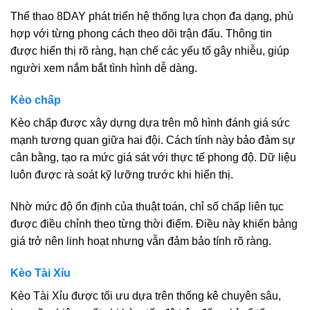
Thể thao 8DAY phát triển hệ thống lựa chọn đa dạng, phù
hợp với từng phong cách theo dõi trận đấu. Thông tin
được hiển thị rõ ràng, hạn chế các yếu tố gây nhiễu, giúp
người xem nắm bắt tình hình dễ dàng.
Kèo chấp
Kèo chấp được xây dựng dựa trên mô hình đánh giá sức
mạnh tương quan giữa hai đội. Cách tính này bảo đảm sự
cân bằng, tạo ra mức giá sát với thực tế phong độ. Dữ liệu
luôn được rà soát kỹ lưỡng trước khi hiển thị.
Nhờ mức độ ổn định của thuật toán, chỉ số chấp liên tục
được điều chỉnh theo từng thời điểm. Điều này khiến bảng
giá trở nên linh hoạt nhưng vẫn đảm bảo tính rõ ràng.
Kèo Tài Xỉu
Kèo Tài Xỉu được tối ưu dựa trên thống kê chuyên sâu,