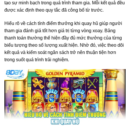
tạo sự minh bạch trong quá trình tham gia. Mỗi kết quả đều
được xác định theo quy tắc đã công bố từ trước.
Hiểu rõ về cách tính điểm thưởng khi quay hũ giúp người
tham gia đánh giá tốt hơn giá trị từng vòng xoay. Bảng
thanh toán thường thể hiện đầy đủ mức thưởng của từng
biểu tượng theo số lượng xuất hiện. Nhờ đó, việc theo dõi
kết quả và kiểm soát ngân sách trở nên thuận tiện hơn
trong suốt quá trình trải nghiệm.