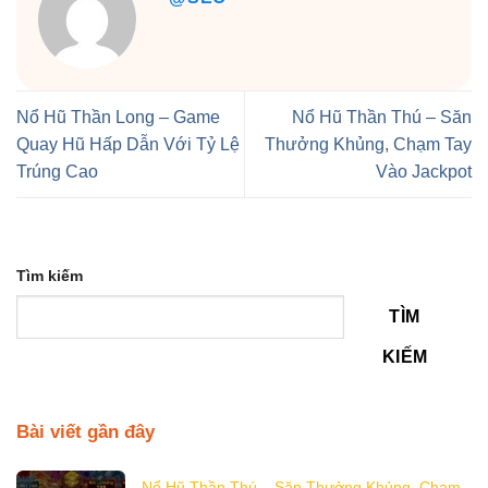
Nổ Hũ Thần Long – Game
Nổ Hũ Thần Thú – Săn
Quay Hũ Hấp Dẫn Với Tỷ Lệ
Thưởng Khủng, Chạm Tay
Trúng Cao
Vào Jackpot
Tìm kiếm
TÌM
KIẾM
Bài viết gần đây
Nổ Hũ Thần Thú – Săn Thưởng Khủng, Chạm