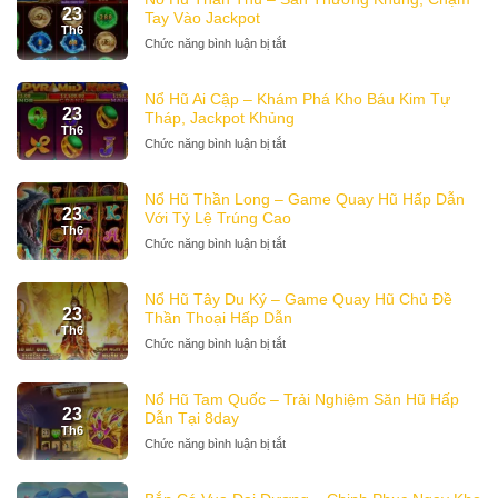
23
Tay Vào Jackpot
Th6
ở
Chức năng bình luận bị tắt
Nổ
Hũ
Nổ Hũ Ai Cập – Khám Phá Kho Báu Kim Tự
Thần
23
Tháp, Jackpot Khủng
Thú
Th6
–
ở
Chức năng bình luận bị tắt
Săn
Nổ
Thưởng
Hũ
Khủng,
Nổ Hũ Thần Long – Game Quay Hũ Hấp Dẫn
Ai
23
Chạm
Với Tỷ Lệ Trúng Cao
Cập
Th6
Tay
–
ở
Chức năng bình luận bị tắt
Vào
Khám
Nổ
Jackpot
Phá
Hũ
Kho
Nổ Hũ Tây Du Ký – Game Quay Hũ Chủ Đề
Thần
23
Báu
Thần Thoại Hấp Dẫn
Long
Th6
Kim
–
ở
Chức năng bình luận bị tắt
Tự
Game
Nổ
Tháp,
Quay
Hũ
Jackpot
Hũ
Nổ Hũ Tam Quốc – Trải Nghiệm Săn Hũ Hấp
Tây
Khủng
23
Hấp
Dẫn Tại 8day
Du
Th6
Dẫn
Ký
ở
Chức năng bình luận bị tắt
Với
–
Nổ
Tỷ
Game
Hũ
Lệ
Quay