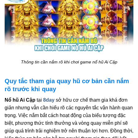
Thông tin cần nắm rõ khi chơi game nổ hũ Ai Cập
Quy tắc tham gia quay hũ cơ bản cần nắm
rõ trước khi quay
Nổ hũ Ai Cập
tại
8day
sở hữu cơ chế tham gia khá đơn
giản nhưng vẫn cần hiểu rõ các nguyên tắc vận hành quan
trọng. Việc nắm bắt cách hoạt động của biểu tượng đặc
biệt, phương thức tính thưởng và vòng quay miễn phí sẽ
giúp quá trình trải nghiệm trở nên thuận lợi hơn. Đồng thời,