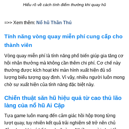
Hiểu rõ về cách tính điểm thưởng khi quay hũ
=>> Xem thêm:
Nổ hũ Thần Thú
Tính năng vòng quay miễn phí cung cấp cho
thành viên
Vòng quay miễn phí là tính năng phổ biến giúp gia tăng cơ
hội nhận thưởng mà không cần thêm chi phí. Cơ chế này
thường được kích hoạt khi màn hình xuất hiện đủ số
lượng biểu tượng quy định. Vì vậy, nhiều người luôn mong
chờ sự xuất hiện của tính năng đặc biệt này.
Chiến thuật săn hũ hiệu quả từ cao thủ lão
làng của nổ hũ Ai Cập
Tựa game luôn mang đến cảm giác hồi hộp trong từng
lượt quay, tuy nhiên kết quả trải nghiệm sẽ trở nên chủ