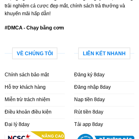
trải nghiệm cá cược đẹp mắt, chính sách trả thưởng và
khuyến mãi hấp dẫn!
#DMCA - Chạy bằng cơm
VỀ CHÚNG TÔI
LIÊN KẾT NHANH
Chính sách bảo mật
Đăng ký 8day
Hỗ trợ khách hàng
Đăng nhập 8day
Miễn trừ trách nhiệm
Nạp tiền 8day
Điều khoản điều kiện
Rút tiền 8day
Đại lý 8day
Tải app 8day