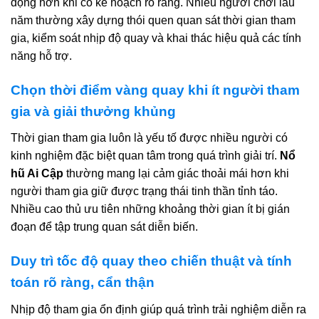
động hơn khi có kế hoạch rõ ràng. Nhiều người chơi lâu
năm thường xây dựng thói quen quan sát thời gian tham
gia, kiểm soát nhịp độ quay và khai thác hiệu quả các tính
năng hỗ trợ.
Chọn thời điểm vàng quay khi ít người tham
gia và giải thưởng khủng
Thời gian tham gia luôn là yếu tố được nhiều người có
kinh nghiệm đặc biệt quan tâm trong quá trình giải trí.
Nổ
hũ Ai Cập
thường mang lại cảm giác thoải mái hơn khi
người tham gia giữ được trạng thái tinh thần tỉnh táo.
Nhiều cao thủ ưu tiên những khoảng thời gian ít bị gián
đoạn để tập trung quan sát diễn biến.
Duy trì tốc độ quay theo chiến thuật và tính
toán rõ ràng, cẩn thận
Nhịp độ tham gia ổn định giúp quá trình trải nghiệm diễn ra